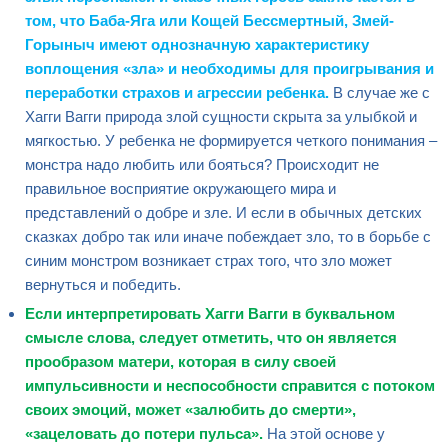
том, что Баба-Яга или Кощей Бессмертный, Змей-
Горыныч имеют однозначную характеристику
воплощения «зла» и необходимы для проигрывания и
переработки страхов и агрессии ребенка.
В случае же с
Хагги Вагги природа злой сущности скрыта за улыбкой и
мягкостью. У ребенка не формируется четкого понимания –
монстра надо любить или бояться? Происходит не
правильное восприятие окружающего мира и
представлений о добре и зле. И если в обычных детских
сказках добро так или иначе побеждает зло, то в борьбе с
синим монстром возникает страх того, что зло может
вернуться и победить.
Если интерпретировать Хагги Вагги в буквальном
смысле слова, следует отметить, что он является
прообразом матери, которая в силу своей
импульсивности и неспособности справится с потоком
своих эмоций, может «залюбить до смерти»,
«зацеловать до потери пульса».
На этой основе у