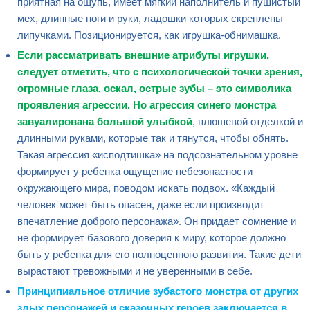
приятная на ощупь, имеет мягкий наполнитель и пушистый
мех, длинные ноги и руки, ладошки которых скреплены
липучками. Позиционируется, как игрушка-обнимашка.
Если рассматривать внешние атрибуты игрушки,
следует отметить, что с психологической точки зрения,
огромные глаза, оскал, острые зубы – это символика
проявления агрессии. Но агрессия синего монстра
завуалирована большой улыбкой
, плюшевой отделкой и
длинными руками, которые так и тянутся, чтобы обнять.
Такая агрессия «исподтишка» на подсознательном уровне
формирует у ребенка ощущение небезопасности
окружающего мира, поводом искать подвох. «Каждый
человек может быть опасен, даже если производит
впечатление доброго персонажа». Он придает сомнение и
не формирует базового доверия к миру, которое должно
быть у ребенка для его полноценного развития. Такие дети
вырастают тревожными и не уверенными в себе.
Принципиальное отличие зубастого монстра от других
злых персонажей и сказочных героев заключается в