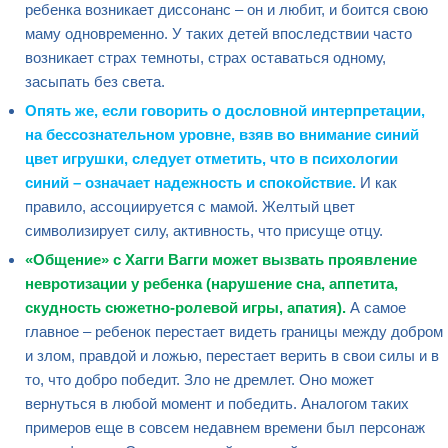
ребенка возникает диссонанс – он и любит, и боится свою
маму одновременно. У таких детей впоследствии часто
возникает страх темноты, страх оставаться одному,
засыпать без света.
Опять же, если говорить о дословной интерпретации,
на бессознательном уровне, взяв во внимание синий
цвет игрушки, следует отметить, что в психологии
синий – означает надежность и спокойствие.
И как
правило, ассоциируется с мамой. Желтый цвет
символизирует силу, активность, что присуще отцу.
«Общение» с Хагги Вагги может вызвать проявление
невротизации у ребенка (нарушение сна, аппетита,
скудность сюжетно-ролевой игры, апатия).
А самое
главное – ребенок перестает видеть границы между добром
и злом, правдой и ложью, перестает верить в свои силы и в
то, что добро победит. Зло не дремлет. Оно может
вернуться в любой момент и победить. Аналогом таких
примеров еще в совсем недавнем времени был персонаж