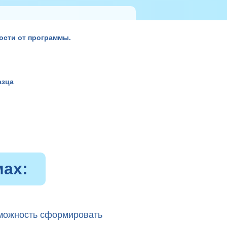
мости от программы.
азца
ах:
можность сформировать