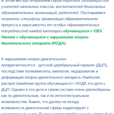
В этом месяце открываем серию коротких публикаций для
учителей начальных классов, воспитателей дошкольных
образовательных организаций, родителей
. По
стараемся
отразить специфику
организации образовательного
процесса
в зависимости от особых образовательных
потребностей каждой категории
обучающихся с ОВЗ
.
Начнем с
обучающихся с нарушением опорно-
двигательного аппарата
(НОДА).
К нарушениям опорно-двигательного
аппаратаотносятся - детский церебральный паралич (ДЦП),
последствия полиомиелита, миопатия, недоразвитие и
деформация опорно-двигательного аппарата. Наиболее
распространённая группа обучающихся с НОДА это дети с
ДЦП. Однако и эти дети в своем составе очень разнообразны
как по двигательным, так и по интеллектуальным
возможностям. Важно, что далеко не всегда
возможности двигательной сферы коррелируют с
интеллектуальными. В класс может прийти ученик, который не