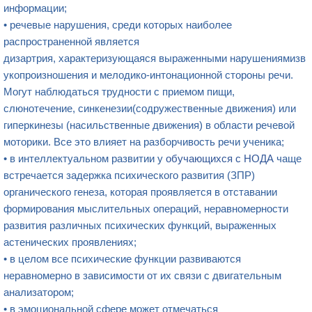
информации;
• речевые нарушения, среди которых наиболее
распространенной является
дизартрия, характеризующаяся выраженными нарушениямизв
укопроизношения и мелодико-интонационной стороны речи.
Могут наблюдаться трудности с приемом пищи,
слюнотечение, синкенезии(содружественные движения) или
гиперкинезы (насильственные движения) в области речевой
моторики. Все это влияет на разборчивость речи ученика;
• в интеллектуальном развитии у
обучающихся с НОДА
чаще
встречается задержка психического развития (ЗПР)
органического генеза, которая проявляется в отставании
формирования мыслительных операций, неравномерности
развития различных психических функций, выраженных
астенических проявлениях;
• в целом все психические функции развиваются
неравномерно в зависимости от их связи с двигательным
анализатором;
• в эмоциональной сфере может отмечаться