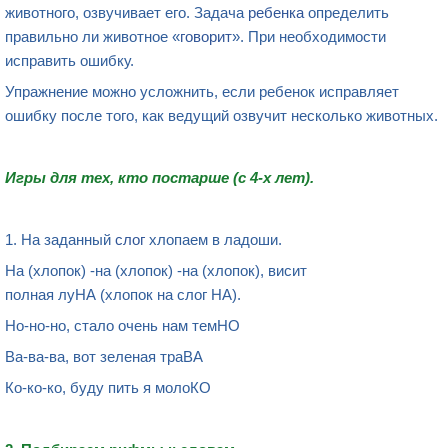
животного, озвучивает его. Задача
ребенка
определить
правильно ли животное «
говорит
». При необходимости
исправить ошибку.
Упражнение можно усложнить, если ребенок исправляет
ошибку после того, как ведущий озвучит несколько животных.
Игры
для
тех,
кто постарше
(
с
4-х лет
).
1. На заданный
слог
хлопаем в ладоши.
На (хлопок) -на (хлопок) -на (хлопок), висит
полная луНА (хлопок на слог НА).
Но-но-но, стало очень нам темНО
Ва-ва-ва, вот зеленая траВА
Ко-ко-ко, буду пить я молоКО