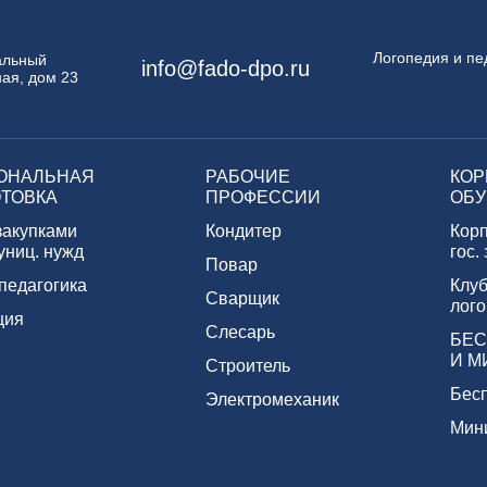
Логопедия и пе
пальный
info@fado-dpo.ru
ая, дом 23
ОНАЛЬНАЯ
РАБОЧИЕ
КОР
ТОВКА
ПРОФЕССИИ
ОБУ
закупками
Кондитер
Кор
униц. нужд
гос.
Повар
педагогика
Клуб
Сварщик
лого
ция
Слесарь
БЕС
И М
Строитель
Бес
Электромеханик
Мин