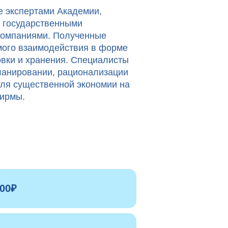
 экспертами Академии,
к государственными
 компаниями. Полученные
мого взаимодействия в форме
овки и хранения. Специалисты
планировании, рационализации
для существенной экономии на
фирмы.
00₽