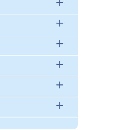
+
+
+
+
+
+