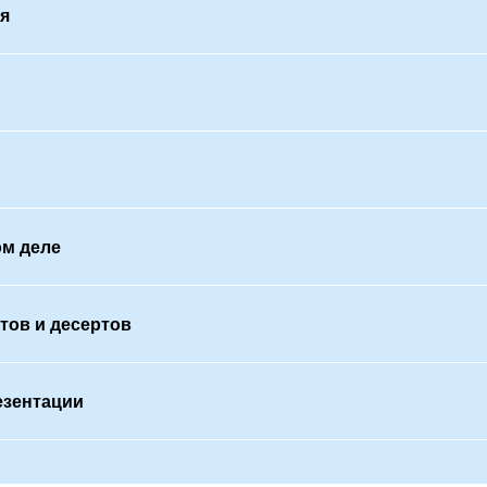
я
ом деле
тов и десертов
езентации