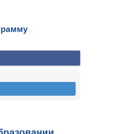
грамму
бразовании