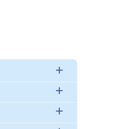
+
+
+