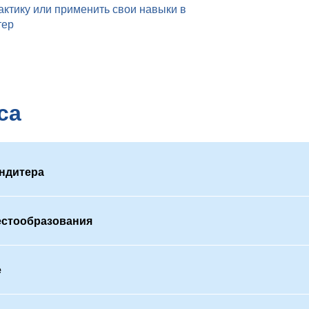
актику или применить свои навыки в
тер
са
ндитера
естообразования
е