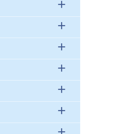
+
+
+
+
+
+
+