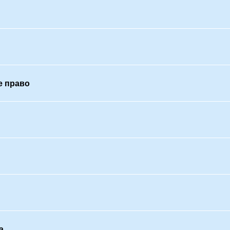
е право
а