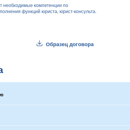
 необходимые компетенции по
олнения функций юриста, юрист-консульта.
Образец договора
а
ию