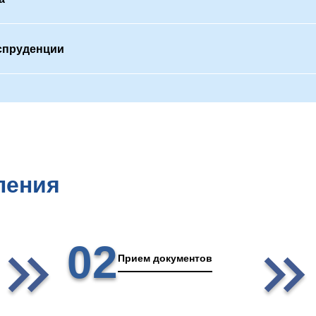
спруденции
ления
02
Прием документов