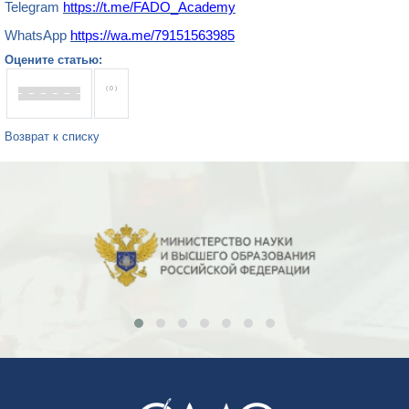
Telegram
https://t.me/FADO
_
Academy
WhatsApp
https://wa.m
e
/79151563985
Оцените статью:
( 0 )
Возврат к списку