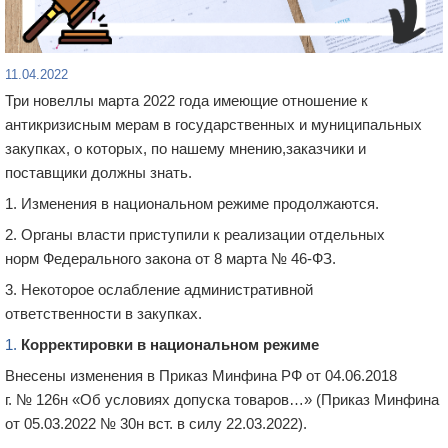
11.04.2022
Три новеллы марта 2022 года имеющие отношение к
антикризисным мерам в государственных и муниципальных
закупках, о которых, по нашему мнению
,
заказчики и
поставщики должны знать.
1. Изменения в национальном режиме продолжаются.
2. Органы власти приступили к реализации
отдельных
норм
Федерального закона от 8 марта № 46-ФЗ.
3.
Некоторое ослабление административной
ответственности
в закупках
.
1.
Корректировк
и
в национальном режиме
Внесены изменения в
П
риказ
М
ин
фина РФ
от
0
4
.06.
2018
г.
№
126н
«О
б условиях д
опуска
товаров
…» (
Приказ Минфина
от 05.03.2022
№
30н
вст
. в силу 22.03.2022).