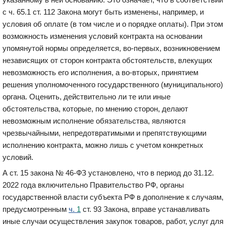
с ч. 65.1 ст. 112 Закона могут быть изменены
, например,
и
условия об оплате (
в том числе и
о порядке оплаты). При этом
возможность изменения условий контракта на основании
упомянутой нормы определяется, во-первых, возникновением
независящих от сторон контракта обстоятельств, влекущих
невозможность его исполнения, а во-вторых, принятием
решения уполномоченного государственного (муниципального)
органа. Оценить, действительно ли те или иные
обстоятельства, которые, по мнению сторон, делают
невозможным исполнение обязательства, являются
чрезвычайными, непредотвратимыми и препятствующими
исполнению контракта, можно лишь с учетом конкретных
условий.
А ст. 15 з
акона № 46-ФЗ у
станов
лено
, что в период до 31.12.
2022 года включительно Правительство РФ
, органы
государственной власти субъекта РФ
в дополнение к случаям,
предусмотренным
ч.
1
ст
.
93 Закона, вправе устанавливать
иные случаи осуществления закупок товаров, работ, услуг для