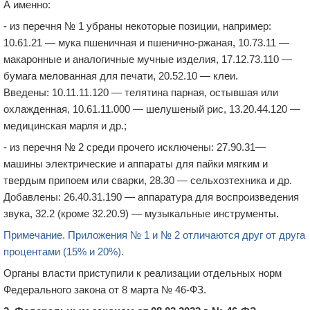
А именно:
- и
з
перечня
№
1
убр
аны некоторые позиции
, например:
10.61.21
— мук
а
пшеничн
ая
и пшенично-ржан
ая,
10.73.11
—
макаронные и аналогичные мучные изделия
,
17.12.73.110
—
бумаг
а
мелованн
ая
для печати
,
20.52.10
— клеи
.
Введены:
10.11.11.120
— телятина парная, остывшая или
охлажденная
,
10.61.11.000
—
шелушеный
рис
,
13.20.44.120
—
медицинская марля
и др.
;
- и
з
перечня
№
2
среди прочего исключ
ены
:
27.90.31
—
машины электрические и аппараты для пайки мягким и
твердым припоем или сварки
,
28.30
— сельхозтехник
а и др.
Добавлены:
26.40.31.190
— аппаратур
а
для воспроизведения
звука
,
32.2
(кроме
32.20.9
) — музыкальные инструмен
ты
.
Примечание. Приложения № 1 и № 2 отличаются друг от друга
процентами (15% и 20%).
Органы власти приступили к реализации отдельных норм
Федерального закона от 8 марта № 46-ФЗ.