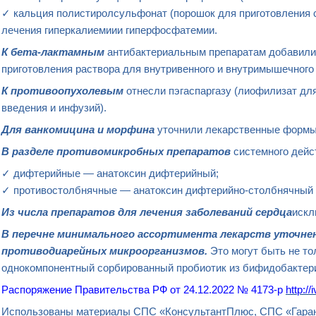
✓ кальция полистиролсульфонат (порошок для приготовления 
лечения гиперкалиемиии гиперфосфатемии.
К бета-
лактамным
антибактериальным препаратам добавили 
приготовления раствора для внутривенного и внутримышечного
К противоопухолевым
отнесли пэгаспаргазу (лиофилизат дл
введения и инфузий).
Для
ванкомицина
и
морфина
уточнили лекарственные формы
В разделе противомикробных препаратов
системного дейс
✓ дифтерийные — анатоксин дифтерийный;
✓ противостолбнячные — анатоксин дифтерийно-столбнячный 
Из числа препаратов для лечения заболеваний сердца
искл
В перечне минимального ассортимента лекарств уточне
противодиарейных
микроорганизмов.
Это могут быть не то
однокомпонентный сорбированный пробиотик из бифидобактер
Распоряжение Правительства РФ от 24.12.2022 № 4173-р
http:/
Использованы материалы СПС «КонсультантПлюс, СПС «Гара