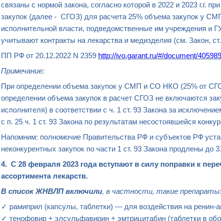
связаны с нормой закона, согласно которой в 2022 и 2023 г.г. пр
закупок
(далее - СГОЗ) для расчета 25% объема закупок у С
исполнительной власти, подведомственные им учреждения и Г
учитывают контракты на лекарства и медизделия (см. Закон, ст. 
ПП РФ от 20.12.2022 N 2359
http://ivo.garant.ru/#/document/40598
Примечание:
При
определении
объема закупок
у СМП
и СО НКО (25% от СГОЗ)
определении объема закупок в расчет СГОЗ не включаются зак
исполнителя) в соответствии с ч. 1 ст. 93 Закона за исключен
с п. 25 ч. 1 ст. 93 Закона по результатам несостоявшейся конк
Напомним: полномочие Правительства РФ и субъектов РФ уст
неконкурентных закупок
по части 1 ст. 93 Закона продлены до 3
4.
С 28 февраля
2023
года
вступают в силу
поправки к пер
ассортимента
лекарств
.
В
список ЖНВЛП
включили
, в частности, такие препараты
✓ рамиприл (капсулы, таблетки) — для воздействия на ренин-а
✓ тенофовир + элсульфавирин + эмтрицитабин (таблетки в об