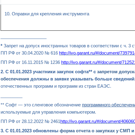
10. Оправки для крепления инструмента
___________________
*
Запрет на допуск иностранных товаров в соответствии с ч. 3 
ПП РФ от 30.04.2020 № 616
http://ivo.garant.ru/#/document/73979
ПП РФ от 16.11.2015 № 1236
http://ivo.garant.ru/#/document/7125
2. С 01.01.2023 участники закупок софта** с
запретом допуск
обеспечения
должны в заявке указывать больше сведений
отечественных программ и программ из стран ЕАЭС.
_________
** Софт — это сленговое обозначение
программного обеспечен
используемые для управления компьютером.
ПП РФ от 28.12.2022 № 2461
http://ivo.garant.ru/#/document/40606
3. С 01.01.2023 обновлены
форма отчета о закупках у СМП
и