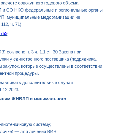
и
расчете совокупного годового объема
МП и СО НКО федеральные и региональные органы
УП, муниципальные медорганизации не
112, ч. 71).
9759
 согласно п. 3 ч. 1.1 ст. 30 Закона при
упки у единственного поставщика (подрядчика,
ием закупок, которые осуществлены в соответствии
урентной процедуры.
анавливать дополнительные случаи
1.12.
2023
.
ечням
ЖНВЛП
и
минимального
:
нгиотензиновую систему;
олочке) — для лечения ВИЧ;