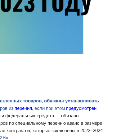
мышленных товаров, обязаны устанавливать
ров из
перечня
, если при этом
предусмотрен
ли федеральных средств — обязаны
ров по специальному перечню аванс в размере
ля контрактов, которые заключены в 2022–2024
22 №