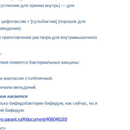
суспензии для приема внутрь) — для
цефотаксим + [сульбактам] (порошок для
 введения).
я приготовления раствора для внутримышечного
.
твия появятся бактериальные вакцины:
и анатоксин столбнячный.
ючили мельдоний.
ние
касается
лько бифидобактерии бифидум, как сейчас, но и
ий бифидум.
/ivo.garant.ru/#/document/406046169
нт»