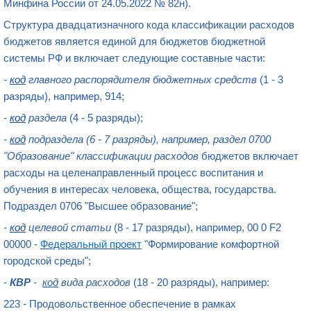
Минфина России от 24.05.2022 № 82н).
Структура двадцатизначного
кода классификации расходов
бюджетов
является единой для бюджетов бюджетной
системы РФ и включает следующие составные части:
-
код
главного распорядителя бюджетных средств
(1 - 3
разряды), например, 914;
-
код
раздела
(4 - 5 разряды);
-
код
подраздела (6 - 7 разряды), например, раздел 0700
"Образование" классификации расходов
бюджетов включает
расходы на целенаправленный процесс воспитания и
обучения в интересах человека, общества, государства.
Подраздел 0706 "Высшее образование";
-
код
целевой статьи
(8 - 17 разряды), например, 00 0 F2
00000 -
Федеральный проект
"Формирование комфортной
городской среды";
-
КВР
-
код
вида расходов
(18 - 20 разряды), например:
223 - Продовольственное обеспечение в рамках