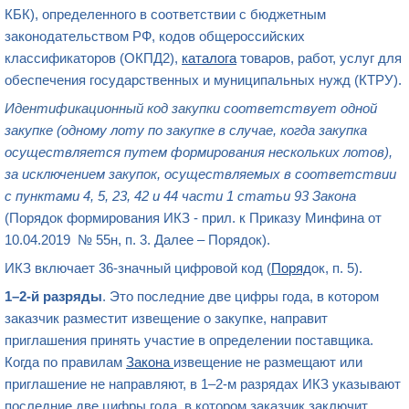
КБК), определенного в соответствии с бюджетным
законодательством РФ, кодов общероссийских
классификаторов (ОКПД2),
каталога
товаров, работ, услуг для
обеспечения государственных и муниципальных нужд (КТРУ).
Идентификационный код закупки
соответствует одной
закупке (одному лоту по закупке в случае, когда закупка
осуществляется путем формирования нескольких лотов),
за исключением закупок, осуществляемых в соответствии
с
пунктами 4
,
5
,
23
,
42
и
44 части 1 статьи 93
Закона
(Порядок формирования ИКЗ - прил. к Приказу Минфина от
10.04.2019 № 55н, п. 3. Далее – Порядок).
ИКЗ включает 36-значный цифровой код (
Поряд
ок, п. 5).
1–2-й разряды
. Это последние две цифры года, в котором
заказчик разместит извещение о закупке, направит
приглашения принять участие в определении поставщика.
Когда по правилам
Закона
извещение не размещают или
приглашение не направляют, в 1–2-м разрядах ИКЗ указывают
последние две цифры года, в котором заказчик заключит