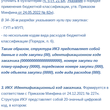
уточнить в бухгалтерии (
ч. 5 ст. 21 БК
;
Указания
о
порядке
применения бюджетной классификации
, утв. Приказом
Минфина
от 24.05.2022 № 82н
).
В 34–36-м разрядах указывают нули при закупках:
- ГУП и МУП;
- по нескольким кодам вида расходов бюджетной
классификации (Порядок, п. 6).
Таким образом, структура ИКЗ представляет собой
данные о годе закупки (00),
идентификационном коде
заказчика
(00000000000000000000), номере закупки по
плану-графику (0000), порядковом номере закупки (000),
коде объекта закупки (0000), коде вида расходов (000).
3.
ИКУ
.
Идентификационный код заказчика
.
Формируется в
соответствии с Приказом Минфина от 24.12.2021 № 227н.
Структура ИКУ представляет собой 20-значный цифровой
код, в котором: