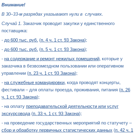
Внимание!
В 30–33-м разрядах указывают нули в случаях.
Случай 1.
Заказчик проводит закупки у единственного
поставщика:
-
до 600 тыс. руб.
(
п. 4 ч. 1 ст. 93 Закона
);
-
до 600 тыс. руб.
(
п. 5 ч. 1 ст. 93 Закона
);
-
на содержание и ремонт нежилых помещений
, которые у
заказчика в безвозмездном пользовании или оперативном
управлении (
п. 23 ч. 1 ст. 93 Закона
);
-
на служебные командировки
, когда проводят концерты,
фестивали – для оплаты проезда, проживания, питания (
п. 26
ч. 1 ст. 93 Закона
);
- на оплату
преподавательской деятельности или услуг
экскурсовода
(
п. 33 ч. 1 ст. 93 Закона
);
- на проведение государственных мероприятий по статучету –
сбор и обработку первичных статистических данных
(
п. 42 ч. 1