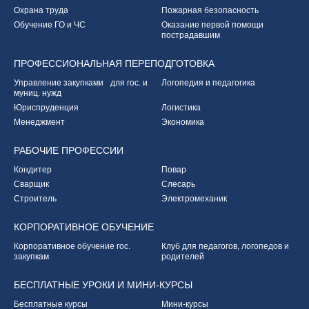
Охрана труда
Пожарная безопасность
Обучение ГО и ЧС
Оказание первой
помощи
пострадавшим
ПРОФЕССИОНАЛЬНАЯ
ПЕРЕПОДГОТОВКА
Управление закупками
для гос. и
Логопедия и педагогика
муниц. нужд
Юриспруденция
Логистика
Менеджмент
Экономика
РАБОЧИЕ
ПРОФЕССИИ
Кондитер
Повар
Сварщик
Слесарь
Строитель
Электромеханик
КОРПОРАТИВНОЕ
ОБУЧЕНИЕ
Корпоративное обучение
гос.
Клуб для педагогов,
логопедов и
закупкам
родителей
БЕСПЛАТНЫЕ УРОКИ
И МИНИ-КУРСЫ
Бесплатные курсы
Мини-курсы