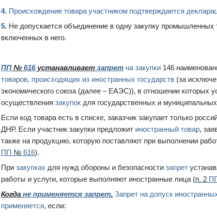
4.
Происхождение товара участником подтверждается деклара
5.
Не допускается объединение в одну закупку промышленных 
включенных в него.
ПП
№
616
устанавливает
запрет
на закупки
146 наименован
товаров, происходящих из иностранных государств
(за исключе
экономического союза (далее – ЕАЭС)), в отношении которых 
осуществления
закупок
для государственных и муниципальных
Если код товара есть в списке, заказчик закупает только рос
ДНР. Если участник закупки предложит
иностранный товар
, за
также на продукцию, которую поставляют при выполнении работ 
ПП
№
616
).
При
закупках
для нужд обороны и безопасности
запрет
устанав
работы и услуги, которые выполняют иностранные лица (
п. 2
П
Когда
не применяется запрет
.
Запрет на допуск иностранны
применяется
, если: