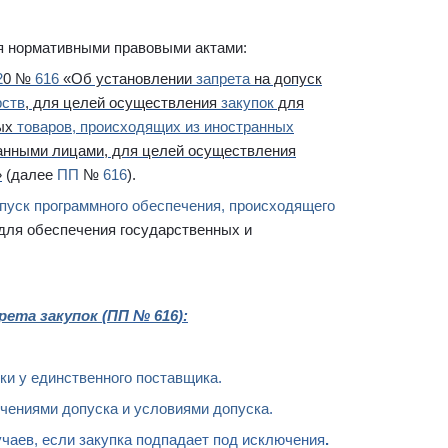
 нормативными правовыми актами:
2
0 №
616
«Об установлении
запрета
на допуск
рств
, для целей осуществления
закупок
для
ных
товаров, происходящих из иностранных
ранными лицами, для целей осуществления
»
(далее
ПП
№
616
).
пуск
программного обеспечения, происходящего
 для обеспечения государственных и
прета закупок
(
ПП
№
616
):
ки у единственного поставщика
.
ичениями допуска и условиями допуска
.
чаев, если закупка подпадает
под исключения
.