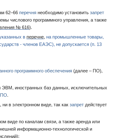
там 62–66
перечня
необходимо установить
запрет
емы числового программного управления, а также
овления № 616
).
указанных в
перечне
,
на промышленные товары,
ударств - членов ЕАЭС), не допускается (п. 13
анного программного обеспечения
(далее – ПО),
я ЭВМ, иностранных баз данных, исключительных
 ПО
.
 ни в электронном виде, так как
запрет
действует
ом виде по каналам связи, а также аренда или
внешней информационно-технологической и
ислений);