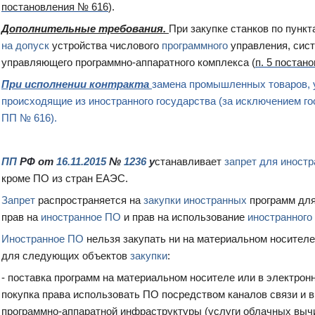
постановления № 616
).
Дополнительные требования.
При закупке станков по пунк
на допуск
устройства числового
программного
управления, сист
управляющего программно-аппаратного комплекса (
п. 5 постан
При исполнении контракта
замена промышленных товаров, 
происходящие из иностранного государства (за исключением гос
ПП № 616).
ПП
РФ от
16.11.2015
№
1236
у
станавливает
запрет
для
иностр
кроме ПО из стран ЕАЭС.
Запрет
распространяется на
закупки иностранных
программ дл
прав на
иностранное ПО
и прав на использование
иностранного
Иностранное ПО
нельзя закупать ни на материальном носителе,
для следующих объектов
закупки
:
- поставка программ на материальном носителе или в электронн
покупка права использовать ПО посредством каналов связи и 
программно-аппаратной инфраструктуры (услуги облачных выч