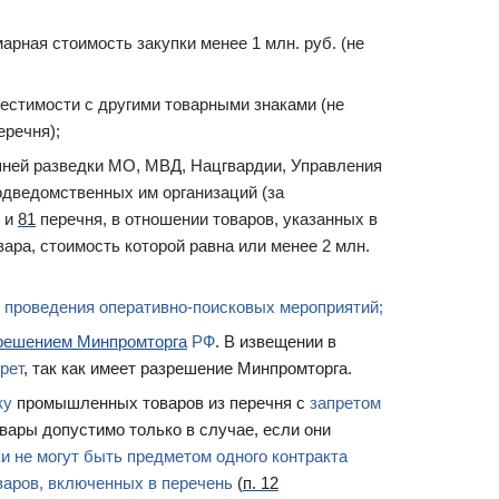
арная стоимость закупки менее 1 млн. руб. (не
естимости с другими товарными знаками (не
еречня);
шней разведки МО, МВД, Нацгвардии, Управления
одведомственных им организаций (за
и
81
перечня, в отношении товаров, указанных в
ара, стоимость которой равна или менее 2 млн.
 проведения оперативно-поисковых мероприятий;
решением Минпромторга
РФ
. В извещении в
рет
, так как имеет разрешение Минпромторга.
ку
промышленных товаров из перечня с
запретом
овары допустимо только в случае, если они
и не могут быть предметом одного контракта
варов, включенных в перечень
(
п. 12