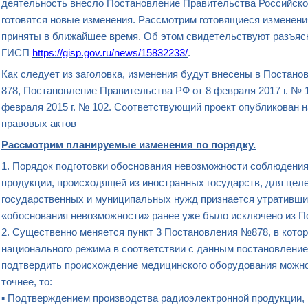
деятельность внесло Постановление Правительства Российской
готовятся новые изменения. Рассмотрим готовящиеся изменения 
приняты в ближайшее время. Об этом свидетельствуют разъяс
ГИСП
https://gisp.gov.ru/news/15832233/
.
Как следует из заголовка, изменения будут внесены в Постано
878, Постановление Правительства РФ от 8 февраля 2017 г. № 
февраля 2015 г. № 102. Соответствующий проект опубликован
правовых актов
Рассмотрим планируемые изменения по порядку.
1. Порядок подготовки обоснования невозможности соблюдения
продукции, происходящей из иностранных государств, для цел
государственных и муниципальных нужд признается утратившим 
«обоснования невозможности» ранее уже было исключено из 
2. Существенно меняется пункт 3 Постановления №878, в кото
национального режима в соответствии с данным постановлением
подтвердить происхождение медицинского оборудования можно
точнее, то:
▪ Подтверждением производства радиоэлектронной продукции,