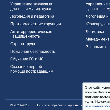
Управление закупками
Управление 
для гос. и муниц. нужд
для гос. и м
Логопедия и педагогика
Логопедия и 
Противодействие корупции
Юриспруден
Антитеррористическая
Логистика
защищенность
Менеджмент
Охрана труда
Экономика
Пожарная безопасность
Обучение ГО и ЧС
Оказание первой
помощи пострадавшим
Этот сайт испо
помочь Вам в н
пользовательск
услуг. Нажимая
отношении обр
© 2020-2026
Политика обработки персональных данных