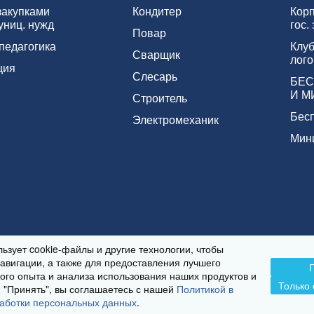
закупками
Кондитер
Кор
униц. нужд
гос.
Повар
педагогика
Клуб
Сварщик
лого
ция
Слесарь
БЕС
И М
Строитель
Бес
Электромеханик
Мин
льзует cookie-файлы и другие технологии, чтобы
авигации, а также для предоставления лучшего
ого опыта и анализа использования наших продуктов и
Только
 "Принять", вы соглашаетесь с нашей
Политикой в
аботки персональных данных
.