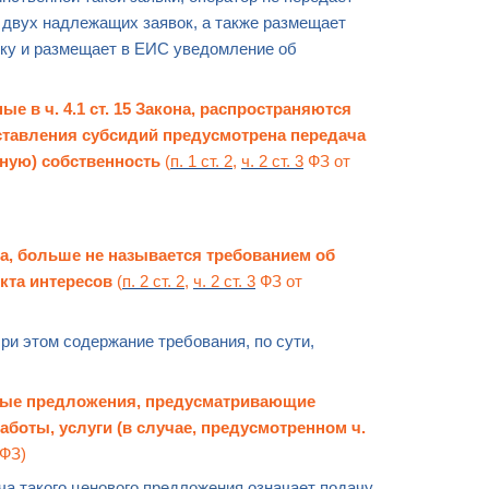
и двух надлежащих заявок, а также размещает
ику и размещает в ЕИС уведомление об
е в ч. 4.1 ст. 15 Закона, распространяются
ставления субсидий предусмотрена передача
ную) собственность
(
п. 1 ст. 2
,
ч. 2 ст. 3
ФЗ от
она, больше не называется требованием об
кта интересов
(
п. 2 ст. 2
,
ч. 2 ст. 3
ФЗ от
ри этом содержание требования, по сути,
овые предложения, предусматривающие
аботы, услуги (в случае, предусмотренном ч.
-ФЗ)
ча такого
ценового предложения
означает подачу