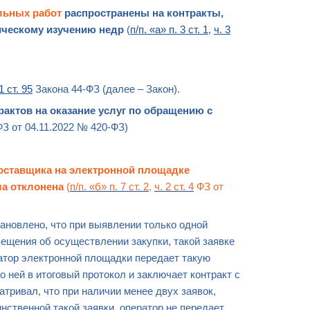
ельных работ
распространены на контракты,
ическому изучению недр
(
п/п. «а» п. 3 ст. 1
,
ч. 3
)
1 ст. 95
Закона 44-ФЗ (далее – Закон).
трактов на оказание услуг по обращению с
З от 04.11.2022 № 420-ФЗ)
поставщика
на электронной площадке
ла отклонена
(
п/п. «б» п. 7 ст. 2
,
ч. 2 ст. 4
ФЗ от
ановлено, что при выявлении только одной
ещения об осуществлении закупки, такой заявке
атор электронной площадки передает такую
о ней в итоговый протокол и заключает контракт с
тривал, что при наличии менее двух заявок,
нственной такой заявки, оператор не передает