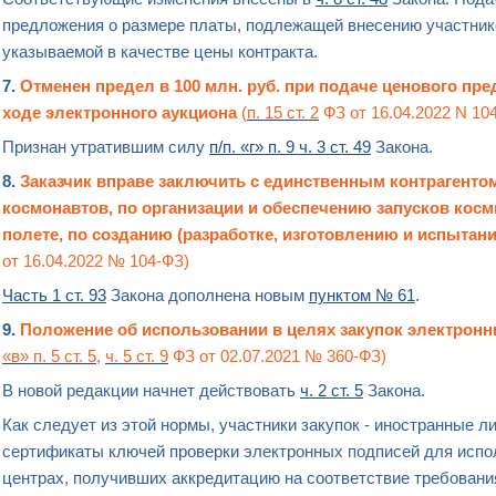
предложения о размере платы, подлежащей внесению
участник
указываемой в качестве цены контракта.
7.
Отменен предел в 100 млн. руб. при подаче ценового пр
ходе
электронного аукциона
(
п. 15 ст. 2
ФЗ от 16.04.2022 N 10
Признан утратившим силу
п/п. «г» п. 9 ч. 3 ст. 49
Закона.
8.
Заказчик вправе заключить с единственным контрагентом 
космонавтов, по организации и обеспечению запусков кос
полете, по созданию (разработке, изготовлению и испытан
от 16.04.2022 № 104-ФЗ)
Часть 1 ст. 93
Закона дополнена новым
пунктом № 61
.
9.
Положение об использовании в целях
закупок электрон
«в» п. 5 ст. 5
,
ч. 5 ст. 9
ФЗ от 02.07.2021 № 360-ФЗ)
В новой редакции начнет действовать
ч. 2 ст. 5
Закона.
Как следует из этой нормы, участники закупок - иностранные 
сертификаты ключей проверки
электронных подписей
для испо
центрах, получивших аккредитацию на соответствие требован