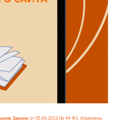
ьном Законе
от 05.04.2013 №
44-ФЗ
. Изменены