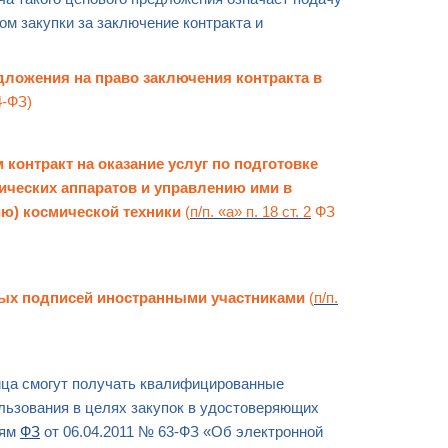
ом закупки
за заключение контракта и
едложения на право
заключения контракта
в
4-ФЗ)
контракт на оказание услуг по подготовке
мических аппаратов и управлению ими в
ию) космической техники
(
п/п. «а» п. 18 ст. 2
ФЗ
ных подписей
иностранными участниками
(
п/п.
лица смогут получать квалифицированные
льзования в целях
закупо
к в удостоверяющих
иям
ФЗ
от 06.04.2011 № 63-ФЗ «Об электронной