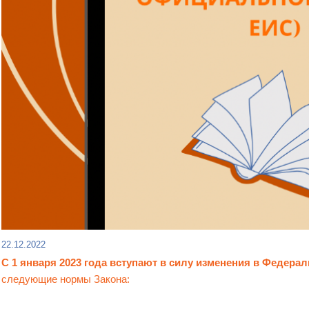
22.12.2022
С
1 января
2023
года вступают в силу
изменения
в Федерал
следующие нормы Закона: