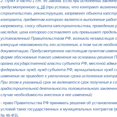
2
. Пункт
8 части 1 ст. 95 Закона. Если при исполнении заключе
предусмотренного
ч. 16
(при условии, что контракт жизненн
строительство, реконструкцию, капремонт объекта капст
контракта, предметом которого является выполнение работ
капремонту, сносу объекта капстроительства, проведению 
наследия, цена которого составляет или превышает
предель
установленный Правительством РФ, возникли независящие
влекущие невозможность его исполнения, в том числе необх
документацию. Предусмотренное настоящим пунктом измене
форме обоснования такого изменения на основании
решения
П
органа государственной власти субъекта РФ, местной адми
федеральных нужд, нужд субъекта РФ, муниципальных нужд с
изменение не приведет к
увеличению срока
исполнения
контр
При этом в указанный срок не включается срок получения в
градостроительной деятельности положительного заключен
случае необходимости внесения в нее изменений;
- право Правительства РФ принимать решения об установлении
условий
таких государственных и муниципальных
контрактов
(в
№ 46-ФЗ).