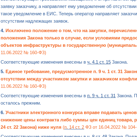
заявку заказчику, а направляет ему уведомление об отсутстви
такое уведомление в ЕИС. Теперь оператор направляет заказч
отсутствии надлежащих заявок.
4.
Исключено положение о том, что на закупки, перечисленны
положения Закона только в случае, если условиями предо
объектов инфраструктуры в государственную (муниципаль
11.06.2022 № 160-ФЗ)
Соответствующие изменения внесены в
ч. 4.1 ст. 15
Закона.
5.
Единое требование, предусмотренное п. 9 ч. 1 ст. 31 Зак
отсутствии между участником
закупки
и заказчиком
конфли
11.06.2022 № 160-ФЗ)
Соответствующие изменения внесены в
п. 9 ч. 1 ст. 31
Закона. П
осталось прежним.
6.
Участники электронного конкурса вправе подавать цен
снижение цены контракта
либо суммы цен единиц товара, р
24 ст. 22 Закона) ниже нуля
(
п. 14 ст. 2
ФЗ от 16.04.2022 № 104
Соответствующие изменения внесены в
ч. 8 ст. 48
Закона. Пода