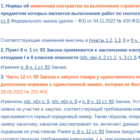
1. Нормы об
изменении
контрактов на выполнение строит
предметом которых является выполнение работ по геолог
ст. 6
Федерального закона (далее – ФЗ) от 04.11.2022 №
420-ФЗ
Соответствующие изменения внесены в
пункты 1.2
,
1.3
,
8
и
9 ч. 
2. Пункт 8 ч. 1 ст. 93 Закона применяется к заключению кон
отходами I и II классов опасности
(
п/п. «в» п. 2 ст. 1
,
ч. 3 ст. 6
Ф
Изменен
п. 8 ч. 1 ст. 93
Закона.
3.
Часть 12 ст. 93 Закона о
закупке
товара
у единственного 
дополнена нормами о единственной заявке, которая не бы
28.06.2022 № 231-ФЗ)
Изменены
п/п. «б» п. 5
,
п/п. «б» п. 6
и
п. 8 ч. 12 ст. 93
Закона. Уст
заявки на участие в закупке
, соответствующей требованиям изв
присваивается первый порядковый номер. Таким образом, опер
заявку заказчику, заказчик рассматривает ее, включает данные 
подавшим ее участником. Ранее
п. 8 ч. 12 ст. 93
Закона предусма
соответствующих требованиям извещения, т. е. при наличии еди