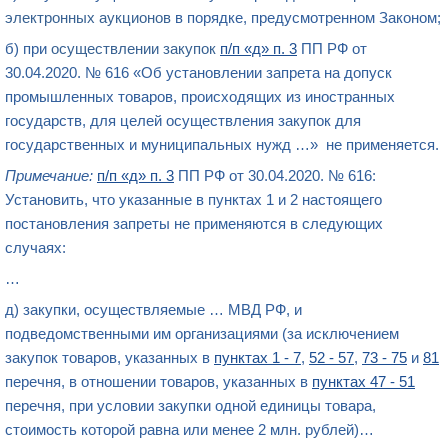
электронных аукционов
в порядке, предусмотренном Законом;
б) при
осуществлении закупок
п/п «д» п. 3
ПП РФ от
30.04.2020. № 616 «Об установлении запрета на допуск
промышленных товаров, происходящих из иностранных
государств, для целей осуществления закупок для
государственных и муниципальных нужд …» не применяется.
Примечание:
п/п «д» п. 3
ПП РФ от 30.04.2020. № 616:
Установить, что указанные в пунктах 1 и 2 настоящего
постановления запреты не применяются в следующих
случаях:
…
д) закупки, осуществляемые … МВД РФ, и
подведомственными им организациями (за исключением
закупок товаров, указанных в
пунктах 1 - 7
,
52 - 57
,
73 - 75
и
81
перечня, в отношении товаров, указанных в
пунктах 47 - 51
перечня, при условии закупки одной единицы товара,
стоимость которой равна или менее 2 млн. рублей)…