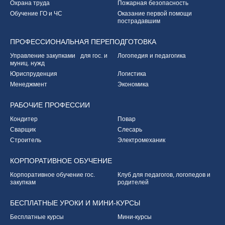
Охрана труда
Пожарная безопасность
Обучение ГО и ЧС
Оказание первой
помощи
пострадавшим
ПРОФЕССИОНАЛЬНАЯ
ПЕРЕПОДГОТОВКА
Управление закупками
для гос. и
Логопедия и педагогика
муниц. нужд
Юриспруденция
Логистика
Менеджмент
Экономика
РАБОЧИЕ
ПРОФЕССИИ
Кондитер
Повар
Сварщик
Слесарь
Строитель
Электромеханик
КОРПОРАТИВНОЕ
ОБУЧЕНИЕ
Корпоративное обучение
гос.
Клуб для педагогов,
логопедов и
закупкам
родителей
БЕСПЛАТНЫЕ УРОКИ
И МИНИ-КУРСЫ
Бесплатные курсы
Мини-курсы