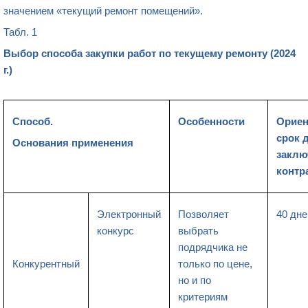
значением «текущий ремонт помещений».
Табл. 1
Выбор способа закупки работ по текущему ремонту (2024
г.)
Способ.
Особенности
Орие
срок 
Основания применения
заклю
контр
Электронный
Позволяет
40 дне
конкурс
выбрать
подрядчика не
Конкурентный
только по цене,
но и по
критериям