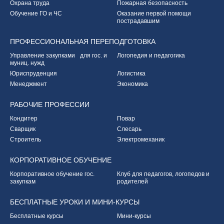
Охрана труда
Пожарная безопасность
Обучение ГО и ЧС
Оказание первой
помощи
пострадавшим
ПРОФЕССИОНАЛЬНАЯ
ПЕРЕПОДГОТОВКА
Управление закупками
для гос. и
Логопедия и педагогика
муниц. нужд
Юриспруденция
Логистика
Менеджмент
Экономика
РАБОЧИЕ
ПРОФЕССИИ
Кондитер
Повар
Сварщик
Слесарь
Строитель
Электромеханик
КОРПОРАТИВНОЕ
ОБУЧЕНИЕ
Корпоративное обучение
гос.
Клуб для педагогов,
логопедов и
закупкам
родителей
БЕСПЛАТНЫЕ УРОКИ
И МИНИ-КУРСЫ
Бесплатные курсы
Мини-курсы