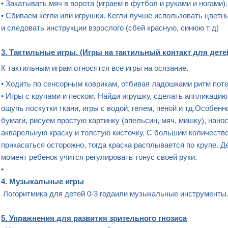
• Закатывать мяч в ворота (играем в футбол и руками и ногами)
• Сбиваем кегли или игрушки. Кегли лучше использовать цветн
и следовать инструкции взрослого (сбей красную, синюю т д)
3. Тактильные игры. (Игры на тактильный контакт для дете
К тактильным играм относятся все игры на осязание.
• Ходить по сенсорным коврикам, отбивая ладошками ритм пот
• Игры с крупами и песком. Найди игрушку, сделать аппликацию 
ощупь лоскутки ткани, игры с водой, гелем, пеной и тд.Особен
бумаги, рисуем простую картинку (апельсин, мяч, мишку), нано
акварельную краску и толстую кисточку. С большим количество
прикасаться осторожно, тогда краска расплывается по крупе. Де
момент ребенок учится регулировать тонус своей руки.
•
4. Музыкальные игры
Логоритмика для детей 0-3 годаили музыкальные инструменты.
5. Упражнения для развития зрительного гнозиса