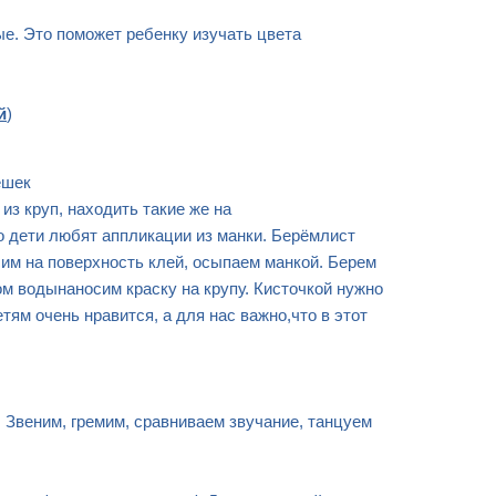
.
ые. Это поможет ребенку изучать цвета
й
)
ешек
из круп, находить такие же на
но дети любят аппликации из манки. Берёмлист
сим на поверхность клей, осыпаем манкой. Берем
м водынаносим краску на крупу. Кисточкой нужно
тям очень нравится, а для нас важно,что в этот
 Звеним, гремим, сравниваем звучание, танцуем