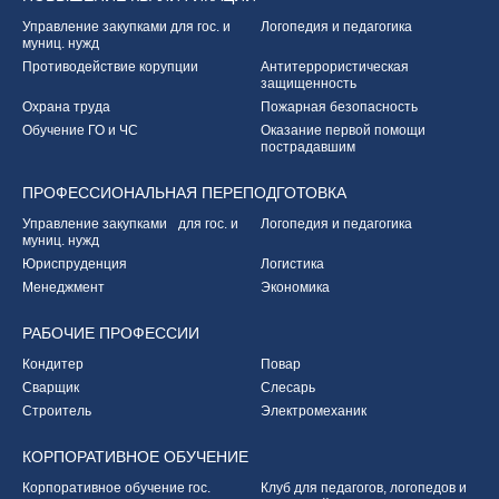
Управление закупками
для гос. и
Логопедия и педагогика
муниц. нужд
Противодействие корупции
Антитеррористическая
защищенность
Охрана труда
Пожарная безопасность
Обучение ГО и ЧС
Оказание первой
помощи
пострадавшим
ПРОФЕССИОНАЛЬНАЯ
ПЕРЕПОДГОТОВКА
Управление закупками
для гос. и
Логопедия и педагогика
муниц. нужд
Юриспруденция
Логистика
Менеджмент
Экономика
РАБОЧИЕ
ПРОФЕССИИ
Кондитер
Повар
Сварщик
Слесарь
Строитель
Электромеханик
КОРПОРАТИВНОЕ
ОБУЧЕНИЕ
Корпоративное обучение
гос.
Клуб для педагогов,
логопедов и