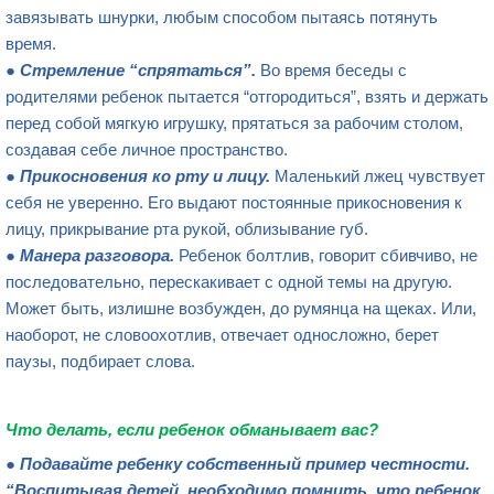
завязывать шнурки, любым способом пытаясь потянуть
время.
●
Стремление “спрятаться”.
Во время беседы с
родителями ребенок пытается “отгородиться”, взять и держать
перед собой мягкую игрушку, прятаться за рабочим столом,
создавая себе личное пространство.
●
Прикосновения ко рту и лицу.
Маленький лжец чувствует
себя не уверенно. Его выдают постоянные прикосновения к
лицу, прикрывание рта рукой, облизывание губ.
●
Манера разговора.
Ребенок болтлив, говорит сбивчиво, не
последовательно, перескакивает с одной темы на другую.
Может быть, излишне возбужден, до румянца на щеках. Или,
наоборот, не словоохотлив, отвечает односложно, берет
паузы, подбирает слова.
Что делать, если ребенок обманывает вас?
●
Подавайте ребенку
собственный пример честности.
“Воспитывая детей, необходимо помнить, что ребе
нок