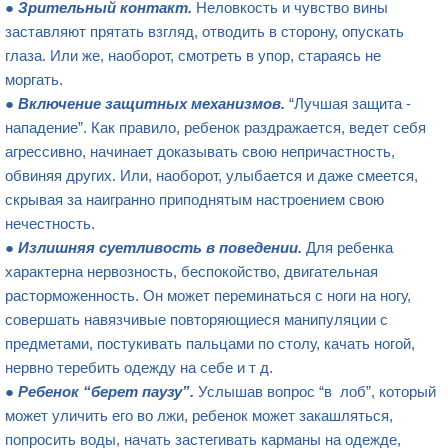
●
Зрительный контакт.
Неловкость и чувство вины
заставляют прятать взгляд, отводить в сторону, опускать
глаза. Или же, наоборот, смотреть в упор, стараясь не
моргать.
●
Включение защитных механизмов.
“Лучшая защита -
нападение”. Как правило, ребенок раздражается, ведет себя
агрессивно, начинает доказывать свою непричастность,
обвиняя других. Или, наоборот, улыбается и даже смеется,
скрывая за наигранно приподнятым настроением свою
нечестность.
●
Излишняя суетливость в поведении.
Для ребенка
характерна нервозность, беспокойство, двигательная
расторможенность. Он может переминаться с ноги на ногу,
совершать навязчивые повторяющиеся манипуляции с
предметами, постукивать пальцами по столу, качать ногой,
нервно теребить одежду на себе и т д.
●
Ребенок “берет паузу”
.
Услышав вопрос “в лоб”, который
может уличить его во лжи, ребенок может закашляться,
попросить воды, начать застегивать карманы на одежде,