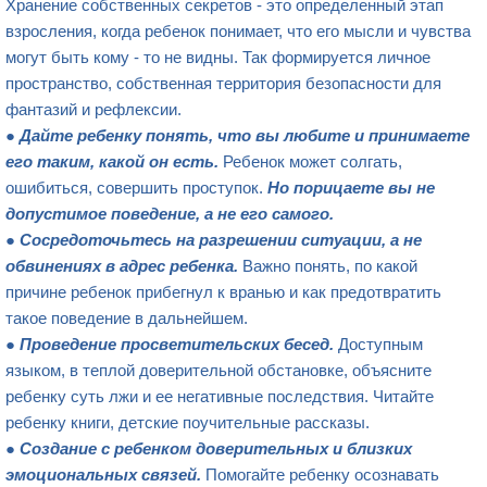
Хранение собственных секретов - это определенный этап
взросления, когда ребенок понимает, что его мысли и чувства
могут быть кому - то не видны. Так формируется личное
пространство, собственная территория безопасности для
фантазий и рефлексии.
●
Дайте ребенку понять, что вы любите и принимаете
его таким,
какой он есть.
Ребенок может солгать,
ошибиться, совершить проступок.
Но порицаете вы не
допустимое поведение, а не его самого.
●
Сосредоточьтесь на разрешении ситуации, а не
обвинениях в адрес ребенка.
Важно понять, по какой
причине ребенок прибегнул к вранью и как предотвратить
такое поведение в дальнейшем.
●
Проведение просветительских бесед.
Доступным
языком, в теплой доверительной обстановке, объясните
ребенку суть лжи и ее негативные последствия. Читайте
ребенку книги, детские поучительные рассказы.
●
С
оздание с ребенком доверительных и близких
эмоциональных связей.
Помогайте ребенку осознавать