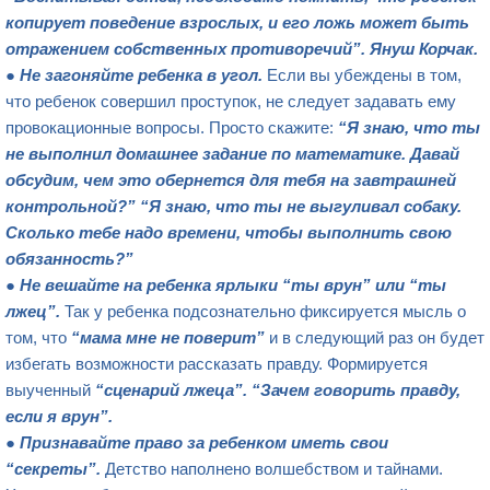
копирует поведение взрослых, и его ложь может быть
отражением собственных противоречий”. Януш Корчак.
●
Не загоняйте ребенка в угол.
Если вы убеждены в том,
что ребенок совершил проступок, не следует задавать ему
провокационные вопросы. Просто скажите:
“Я знаю, что ты
не выполнил домашнее задание по математике. Давай
обсудим, чем это обернется для тебя на завтрашней
контрольной?” “Я зна
ю, что ты не выгуливал собаку.
Сколько тебе надо времени, чтобы выполнить свою
обязанность?”
●
Не вешайте на ребенка ярлыки “ты врун” или “ты
лжец”.
Так у ребенка подсознательно фиксируется мысль о
том, что
“мама мне не поверит”
и в следующий раз он будет
избегать возможности рассказать правду. Формируется
выученный
“сценарий лжеца”. “Зачем говорить правду,
если я врун”.
●
Признавайте право за ребенком иметь свои
“секреты”.
Детство наполнено волшебством и тайнами.