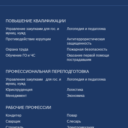
ПОВЫШЕНИЕ
КВАЛИФИКАЦИИ
Управление закупками
для гос. и
Логопедия и педагогика
муниц. нужд
Противодействие корупции
Антитеррористическая
защищенность
Охрана труда
Пожарная безопасность
Обучение ГО и ЧС
Оказание первой
помощи
пострадавшим
ПРОФЕССИОНАЛЬНАЯ
ПЕРЕПОДГОТОВКА
Управление закупками
для гос. и
Логопедия и педагогика
муниц. нужд
Юриспруденция
Логистика
Менеджмент
Экономика
РАБОЧИЕ
ПРОФЕССИИ
Кондитер
Повар
Сварщик
Слесарь
Строитель
Электромеханик