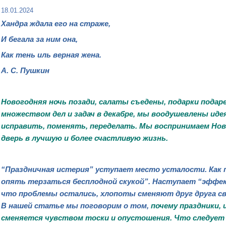
18.01.2024
Хандра ждала его на страже,
И бегала за ним она,
Как тень иль верная жена.
А. С. Пушкин
Новогодняя ночь позади, салаты съедены, подарки пода
множеством дел и задач в декабре, мы воодушевлены иде
исправить, поменять, переделать. Мы воспринимаем Нов
дверь в лучшую и более счастливую жизнь.
“Праздничная истерия” уступает место усталости. Как пи
опять терзаться бесплодной скукой”. Наступает “эффек
что проблемы остались, хлопоты сменяют друг друга св
В нашей статье мы поговорим о том,
почему
праздники, 
сменяется
чувством
тоски
и опустошения
. Что следуе