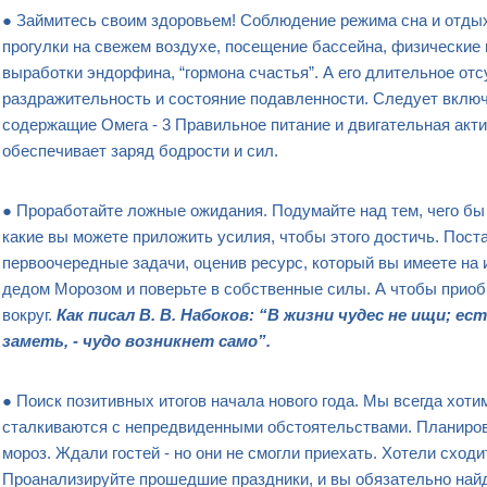
● Займитесь своим здоровьем! Соблюдение режима сна и отдых
прогулки на свежем воздухе, посещение бассейна, физические
выработки эндорфина, “гормона счастья”. А его длительное от
раздражительность и состояние подавленности. Следует включ
содержащие Омега - 3 Правильное питание и двигательная акт
обеспечивает заряд бодрости и сил.
● Проработайте ложные ожидания. Подумайте над тем, чего бы 
какие вы можете приложить усилия, чтобы этого достичь. Пост
первоочередные задачи, оценив ресурс, который вы имеете на 
дедом Морозом и поверьте в собственные силы. А чтобы приоб
вокруг.
Как писал В. В. Набоков: “В жизни чудес не ищи; е
заметь, - чудо возникнет само”.
● Поиск позитивных итогов начала нового года. Мы всегда хоти
сталкиваются с непредвиденными обстоятельствами. Планирова
мороз. Ждали гостей - но они не смогли приехать. Хотели сходи
Проанализируйте прошедшие праздники, и вы обязательно найд