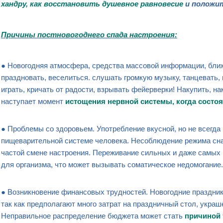
хандру,
как восстановить душевное равновесие
и положи
Причины
постновогоднего
спада настроения
:
● Новогодняя атмосфера, средства массовой информации, ближ
праздновать, веселиться. слушать громкую музыку, танцевать, 
играть, кричать от радости, взрывать фейерверки! Накупить, нак
наступает момент
истощения нервной системы
, когда состо
● Проблемы со здоровьем. Употребление вкусной, но не всегда
пищеварительной системе человека. Несоблюдение режима сна
частой смене настроения. Переживание сильных и даже самых
для организма, что может вызывать соматическое недомогание.
● Возникновение финансовых трудностей. Новогодние праздни
так как предполагают много затрат на праздничный стол, украш
Неправильное распределение бюджета может стать
причиной 