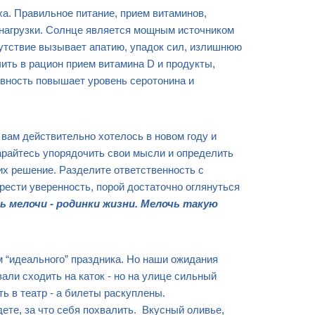
а. Правильное питание, прием витаминов,
 нагрузки. Солнце является мощным источником
сутствие вызывает апатию, упадок сил, излишнюю
ить в рацион прием витамина D и продукты,
ивность повышает уровень серотонина и
вам действительно хотелось в новом году и
арайтесь упорядочить свои мысли и определить
их решение. Разделите ответственность с
рести уверенность, порой достаточно оглянуться
сть мелочи - родинки жизни. Мелочь такую
м “идеального” праздника. Но наши ожидания
ли сходить на каток - но на улице сильный
ть в театр - а билеты раскуплены.
ете, за что себя похвалить. Вкусный оливье,