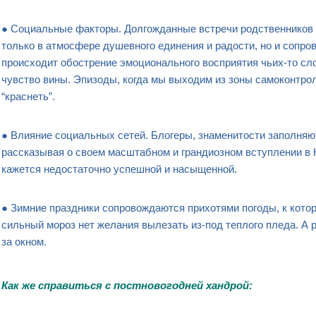
● Социальные факторы. Долгожданные встречи родственников и
только в атмосфере душевного единения и радости, но и сопр
происходит обострение эмоционального восприятия чьих-то слов
чувство вины. Эпизоды, когда мы выходим из зоны самоконтрол
“краснеть”.
● Влияние социальных сетей. Блогеры, знаменитости заполняю
рассказывая о своем масштабном и грандиозном вступлении в 
кажется недостаточно успешной и насыщенной.
● Зимние праздники сопровождаются прихотями погоды, к кото
сильный мороз нет желания вылезать из-под теплого пледа. А 
за окном.
Как
же
справит
ь
ся
с постновогодней
хандрой
: