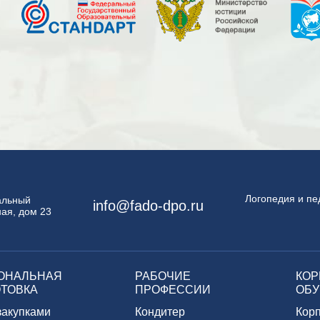
Логопедия и пе
пальный
info@fado-dpo.ru
ая, дом 23
ОНАЛЬНАЯ
РАБОЧИЕ
КОР
ТОВКА
ПРОФЕССИИ
ОБУ
закупками
Кондитер
Кор