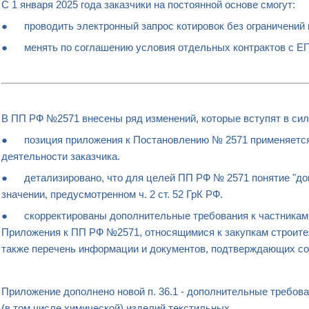
С 1 января 2025 года заказчики на постоянной основе смогут:
● проводить электронный запрос котировок без ограничений п
● менять по соглашению условия отдельных контрактов с ЕП
В ПП РФ №2571 внесены ряд изменений, которые вступят в силу с
● позиция приложения к Постановлению № 2571 применяется
деятельности заказчика.
● детализировано, что для целей ПП РФ № 2571 понятие "дог
значении, предусмотренном ч. 2 ст. 52 ГрК РФ.
● скорректированы дополнительные требования к частникам
Приложения к ПП РФ №2571, относящимися к закупкам строител
также перечень информации и документов, подтверждающих со
Приложение дополнено новой п. 36.1 - дополнительные требован
(в том числе химической) изделий текстильных.