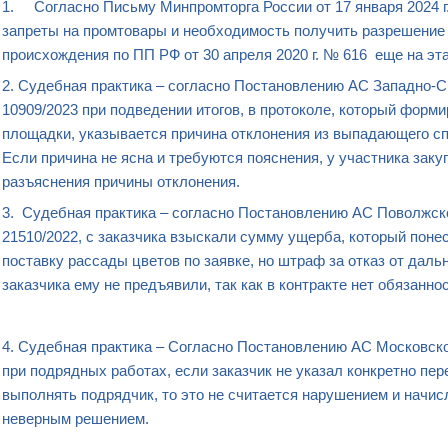
1. Согласно Письму Минпромторга России от 17 января 2024 г
запреты на промтовары и необходимость получить разрешение 
происхождения по ПП РФ от 30 апреля 2020 г. № 616 еще на 
2. Cудебная практика – согласно Постановлению АС Западно-Сиб
10909/2023 при подведении итогов, в протоколе, который фор
площадки, указывается причина отклонения из выпадающего спи
Если причина не ясна и требуются пояснения, у участника заку
разъяснения причины отклонения.
3. Судебная практика – согласно Постановлению АС Поволжског
21510/2022, с заказчика взыскали сумму ущерба, который понес
поставку рассады цветов по заявке, но штраф за отказ от дал
заказчика ему не предъявили, так как в контракте нет обязанно
4. Судебная практика – Согласно Постановлению АС Московского
при подрядных работах, если заказчик не указал конкретно пер
выполнять подрядчик, то это не считается нарушением и начис
неверным решением.