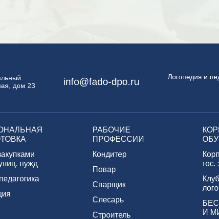
Логопедия и пе
пальный
info@fado-dpo.ru
ая, дом 23
ОНАЛЬНАЯ
РАБОЧИЕ
КОР
ТОВКА
ПРОФЕССИИ
ОБУ
закупками
Кондитер
Кор
униц. нужд
гос.
Повар
педагогика
Клуб
Сварщик
лого
ция
Слесарь
БЕС
И М
Строитель