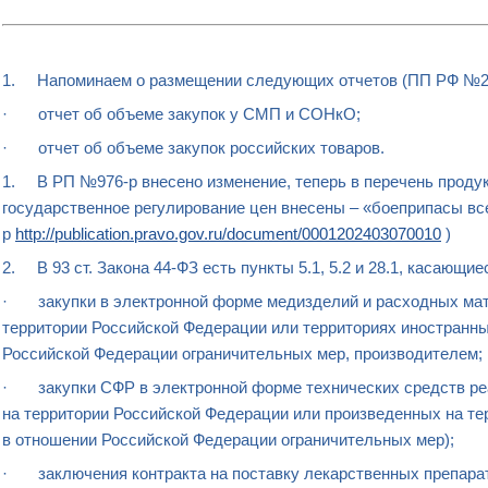
1. Напоминаем о размещении следующих отчетов (ПП РФ №283)
· отчет об объеме закупок у СМП и СОНкО;
· отчет об объеме закупок российских товаров.
1. В РП №976-р внесено изменение, теперь в перечень продук
государственное регулирование цен внесены – «боеприпасы вс
р
http://publication.pravo.gov.ru/document/0001202403070010
)
2. В 93 ст. Закона 44-ФЗ есть пункты 5.1, 5.2 и 28.1, касающие
· закупки в электронной форме медизделий и расходных мат
территории Российской Федерации или территориях иностранны
Российской Федерации ограничительных мер, производителем;
· закупки СФР в электронной форме технических средств реа
на территории Российской Федерации или произведенных на те
в отношении Российской Федерации ограничительных мер);
· заключения контракта на поставку лекарственных препарат