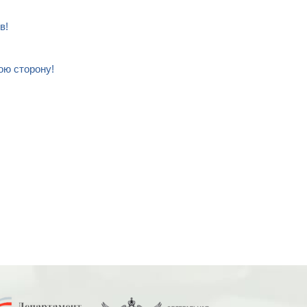
в!
ою сторону!