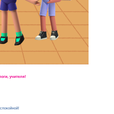
оги, учителя!
спокойной!