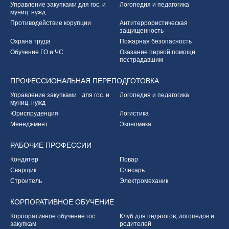
Управление закупками
для гос. и
Логопедия и педагогика
муниц. нужд
Противодействие корупции
Антитеррористическая
защищенность
Охрана труда
Пожарная безопасность
Обучение ГО и ЧС
Оказание первой
помощи
пострадавшим
ПРОФЕССИОНАЛЬНАЯ
ПЕРЕПОДГОТОВКА
Управление закупками
для гос. и
Логопедия и педагогика
муниц. нужд
Юриспруденция
Логистика
Менеджмент
Экономика
РАБОЧИЕ
ПРОФЕССИИ
Кондитер
Повар
Сварщик
Слесарь
Строитель
Электромеханик
КОРПОРАТИВНОЕ
ОБУЧЕНИЕ
Корпоративное обучение
гос.
Клуб для педагогов,
логопедов и
закупкам
родителей