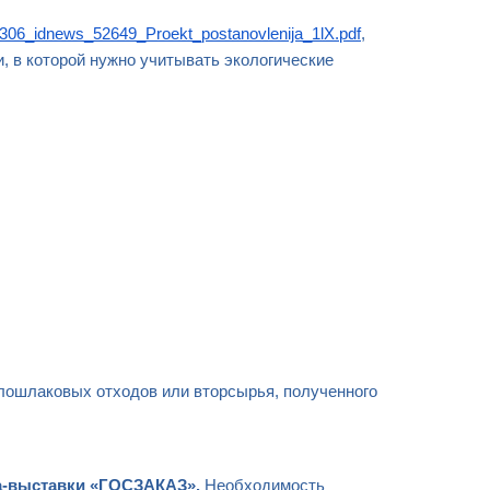
81306_idnews_52649_Proekt_postanovlenija_1lX.pdf
,
, в которой нужно учитывать экологические
олошлаковых отходов или вторсырья, полученного
ма-выставки «ГОСЗАКАЗ».
Необходимость