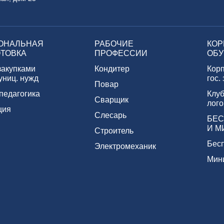
ОНАЛЬНАЯ
РАБОЧИЕ
КОР
ТОВКА
ПРОФЕССИИ
ОБУ
закупками
Кондитер
Кор
униц. нужд
гос.
Повар
педагогика
Клуб
Сварщик
лого
ция
Слесарь
БЕС
И М
Строитель
Бес
Электромеханик
Мин