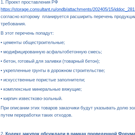
1. Проект проставления РФ
https://storage.consultant.ru/ondb/attachments/202405/15/iddoc_2
согласно которому планируется расширить перечень продукции
требования.
В этот перечень попадут:
• цементы общестроительные;
• модифицированную асфальтобетонную смесь;
• бетон, готовый для заливки (товарный бетон);
• укрепленные грунты в дорожном строительстве;
• искусственные пористые заполнители;
• комплексные минеральные вяжущие;
• кирпич известково-зольный.
При описании этих товаров заказчики будут указывать долю з
путем переработки таких отходов.
2.
Кодекс закупок обсуждали в рамках проведенной Фору