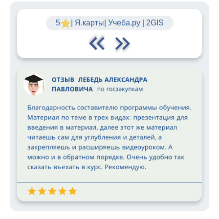
5
| Я.карты| Учеба.ру | 2GIS