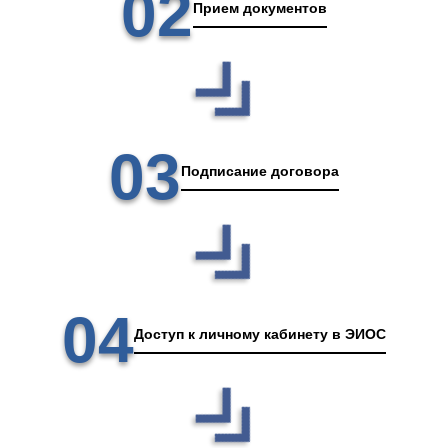
02
Прием документов
03
Подписание договора
04
Доступ к личному кабинету в ЭИОС