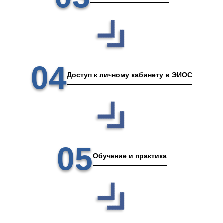
04
Доступ к личному кабинету в ЭИОС
05
Обучение и практика