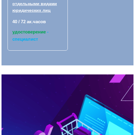
отдельными видами
юридических лиц
40 / 72 ак.часов
удостоверение
-
специалист