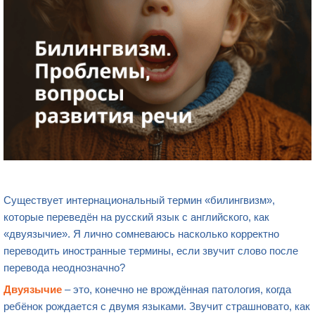
Существует интернациональный термин «билингвизм»,
которые переведён на русский язык с английского, как
«двуязычие». Я лично сомневаюсь насколько корректно
переводить иностранные термины, если звучит слово после
перевода неоднозначно?
Двуязычие
– это, конечно не врождённая патология, когда
ребёнок рождается с двумя языками. Звучит страшновато, как