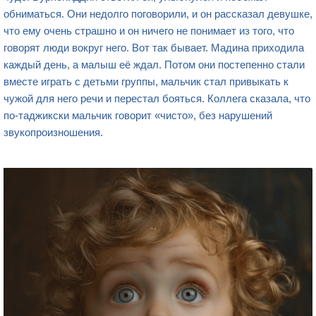
обниматься. Они недолго поговорили, и он рассказал девушке,
что ему очень страшно и он ничего не понимает из того, что
говорят люди вокруг него. Вот так бывает. Мадина приходила
каждый день, а малыш её ждал. Потом они постепенно стали
вместе играть с детьми группы, мальчик стал привыкать к
чужой для него речи и перестал бояться. Коллега сказала, что
по-таджикски мальчик говорит «чисто», без нарушений
звукопроизношения.