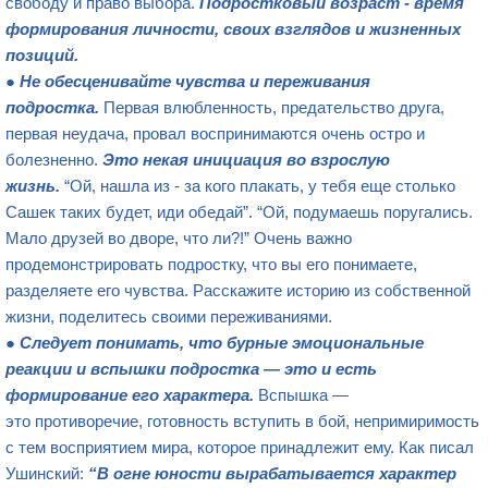
свободу и право выбора.
Подростковый возраст - время
формирования личности, своих взглядов и жизненных
позиций.
●
Не обесценивайте чувства и переж
ивания
подростка.
Первая влюбленность, предательство друга,
первая неудача, провал воспринимаются очень остро и
болезненно.
Это некая инициация во взрослую
жизнь.
“Ой, нашла из - за кого плакать, у тебя еще столько
Сашек таких будет, иди обедай”. “Ой, подумаешь поругались.
Мало друзей во дворе, что ли?!” Очень важно
продемонстрировать подростку, что вы его понимаете,
разделяете его чувства. Расскажите историю из собственной
жизни, поделитесь своими переживаниями.
●
Следует понимать, что бурные эмоциональные
р
еакции и вспышки подростка
— это
и есть
формирование его характера.
Вспышка —
это противоречие, готовность вступить в бой, непримиримость
с тем восприятием мира, которое принадлежит ему. Как писал
Ушинский:
“В огне юности вырабатывается характер