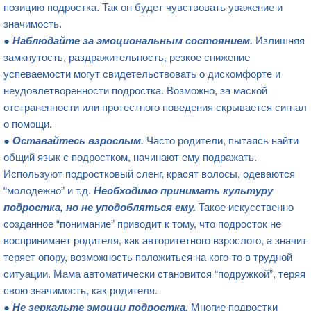
позицию подростка. Так он будет чувствовать уважение и
значимость.
●
Наблюдайте за эмоциональным состоянием.
Излишняя
замкнутость, раздражительность, резкое снижение
успеваемости могут свидетельствовать о дискомфорте и
неудовлетворенности подростка. Возможно, за маской
отстраненности или протестного поведения скрывается сигнал
о помощи.
●
Оставайтесь взрослым.
Часто родители, пытаясь найти
общий язык с подростком, начинают ему подражать.
Используют подростковый сленг, красят волосы, одеваются
“молодежно” и т.д.
Необходимо принимать культуру
подростка, но не уподобляться ему.
Такое искусственно
созданное “понимание” приводит к тому, что подросток не
воспринимает родителя, как авторитетного взрослого, а значит
теряет опору, возможность положиться на кого-то в трудной
ситуации. Мама автоматически становится “подружкой”, теряя
свою значимость, как родителя.
●
Не
зеркальте
эмоции подростка.
Многие подростки