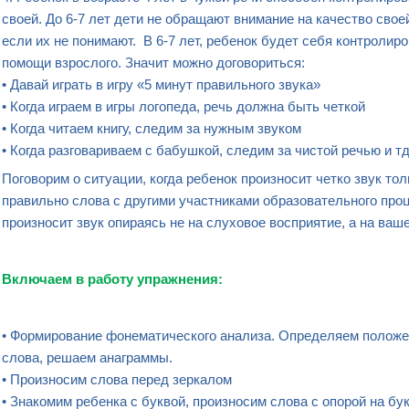
своей. До 6-7 лет дети не обращают внимание на качество своей
если их не понимают. В 6-7 лет, ребенок будет себя контролир
помощи взрослого. Значит можно договориться:
• Давай играть в игру «5 минут правильного звука»
• Когда играем в игры логопеда, речь должна быть четкой
• Когда читаем книгу, следим за нужным звуком
• Когда разговариваем с бабушкой, следим за чистой речью и тд
Поговорим о ситуации, когда ребенок произносит четко звук тол
правильно слова с другими участниками образовательного проц
произносит звук опираясь не на слуховое восприятие, а на ва
Включаем в работу упражнения:
• Формирование фонематического анализа. Определяем положен
слова, решаем анаграммы.
• Произносим слова перед зеркалом
• Знакомим ребенка с буквой, произносим слова с опорой на бук