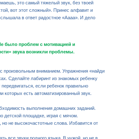
имаешь, это самый тяжелый звук, без твоей
стой, вот этот сложный». Принес алфавит и
 услышала в ответ радостное «Аааа». И дело
Не было проблем с мотивацией и
ости» звука возникли проблемы.
е с произвольным вниманием. Упражнения «найди
хах. Сделайте лабиринт из знакомых ребенку
т передвигаться, если ребенок правильно
ии которых есть автоматизированный звук.
обходимость выполнения домашних заданий.
о детской площадке, играя с мячом.
, но не высокочастотные слова. Избавится от
ть все звуки родного языка. В чужой, но не в