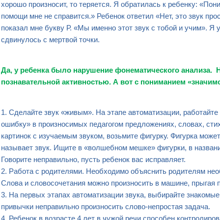
хорошо произносит, то теряется. Я обратилась к ребенку: «Пон
помощи мне не справится.» Ребенок ответил «Нет, это звук про
показал мне букву Р. «Мы именно этот звук с тобой и учим». Я
сдвинулось с мертвой точки.
Да, у
ребенка
было
нарушение фонематического анализа
. 
познавательной активностью. А вот с пониманием «значим
1. Сделайте звук «живым». На этапе автоматизации, работайт
ошибку» в произносимых педагогом предложениях, словах, сти
картинок с изучаемым звуком, возьмите фигурку. Фигурка може
называет звук. Ищите в «волшебном мешке» фигурки, в назван
Говорите неправильно, пусть ребенок вас исправляет.
2. Работа с родителями. Необходимо объяснить родителям не
Слова и словосочетания можно произносить в машине, прыгая п
3. На первых этапах автоматизации звука, выбирайте знакомые
привычки неправильно произносить слово-непростая задача.
4. Ребенок в возрасте 4 лет в чужой речи способен контролирова