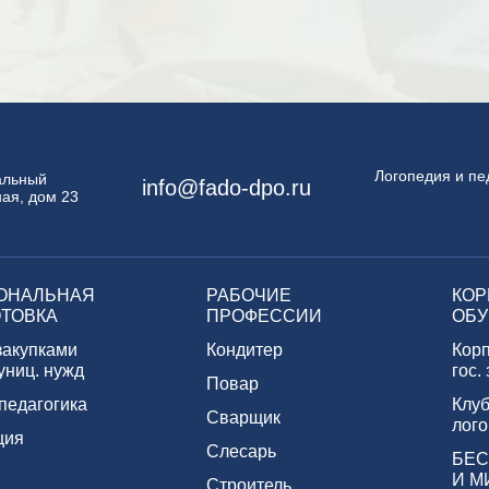
Логопедия и пе
пальный
info@fado-dpo.ru
ая, дом 23
ОНАЛЬНАЯ
РАБОЧИЕ
КОР
ТОВКА
ПРОФЕССИИ
ОБУ
закупками
Кондитер
Кор
униц. нужд
гос.
Повар
педагогика
Клуб
Сварщик
лого
ция
Слесарь
БЕС
И М
Строитель