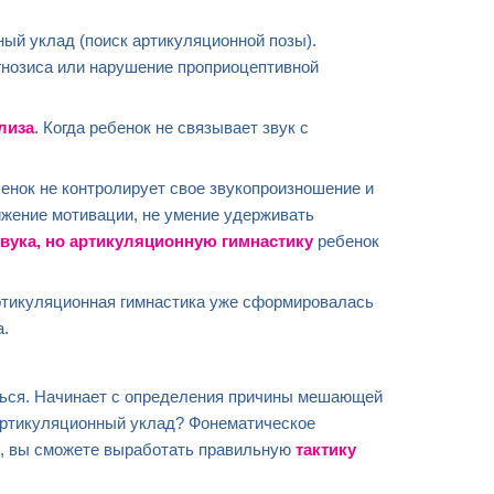
ный уклад (поиск артикуляционной позы).
гнозиса или нарушение проприоцептивной
лиза
. Когда ребенок не связывает звук с
бенок не контролирует свое звукопроизношение и
ижение мотивации, не умение удерживать
звука
, но
артикуляционную гимнастику
ребенок
артикуляционная гимнастика уже сформировалась
а.
аться. Начинает с определения причины мешающей
артикуляционный уклад? Фонематическое
, вы сможете выработать правильную
тактику