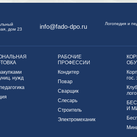
Логопедия и пе
пальный
info@fado-dpo.ru
ая, дом 23
ОНАЛЬНАЯ
РАБОЧИЕ
КОР
ТОВКА
ПРОФЕССИИ
ОБУ
закупками
Кондитер
Кор
униц. нужд
гос.
Повар
педагогика
Клуб
Сварщик
лого
ция
Слесарь
БЕС
И М
Строитель
Бес
Электромеханик
Мин