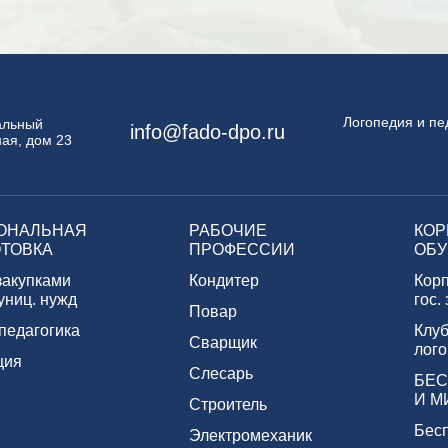
Логопедия и пе
пальный
info@fado-dpo.ru
ая, дом 23
ОНАЛЬНАЯ
РАБОЧИЕ
КОР
ТОВКА
ПРОФЕССИИ
ОБУ
закупками
Кондитер
Кор
униц. нужд
гос.
Повар
педагогика
Клуб
Сварщик
лого
ция
Слесарь
БЕС
И М
Строитель
Бес
Электромеханик