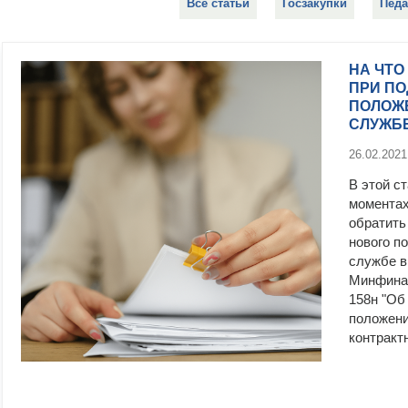
Все статьи
Госзакупки
Педа
НА ЧТО
ПРИ ПО
ПОЛОЖ
СЛУЖБ
26.02.2021
В этой с
моментах
обратить
нового п
службе в
Минфина 
158н "Об
положени
контракт